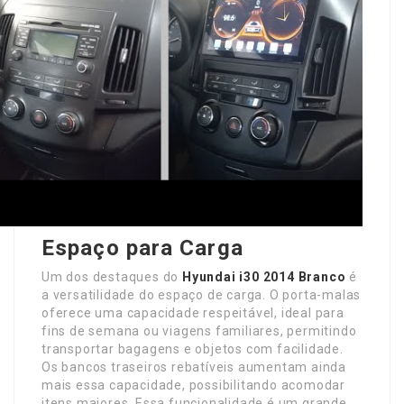
Espaço para Carga
Um dos destaques do
Hyundai i30 2014 Branco
é
a versatilidade do espaço de carga. O porta-malas
oferece uma capacidade respeitável, ideal para
fins de semana ou viagens familiares, permitindo
transportar bagagens e objetos com facilidade.
Os bancos traseiros rebatíveis aumentam ainda
mais essa capacidade, possibilitando acomodar
itens maiores. Essa funcionalidade é um grande