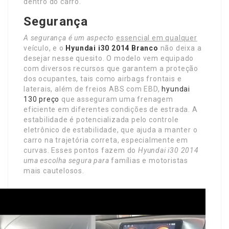
dentro do carro.
Segurança
A segurança é um aspecto
essencial em qualquer
veículo, e o
Hyundai i30 2014 Branco
não deixa a
desejar nesse quesito. O modelo vem equipado
com diversos recursos que garantem a proteção
dos ocupantes, tais como airbags frontais e
laterais, além de freios ABS com EBD,
hyundai
130 preço
que asseguram uma frenagem
eficiente em diferentes condições de estrada. A
estabilidade é potencializada pelo controle
eletrônico de estabilidade, que ajuda a manter o
carro na trajetória correta, especialmente em
curvas. Esses pontos fazem do
Hyundai i30 2014
uma escolha segura para
famílias e motoristas
mais cautelosos.