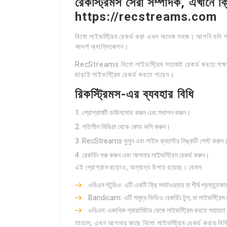
রেকস্ট্রিমস সেরা সম্পাদক, এখানে ক
https://recstreams.com
বিগো লাইভস্ট্রিম রেকর্ড করা এখন অনেক সহজ। আপনি যদি 
আদর্শ অ্যাপ্লিকেশন।
RecStreams বিগো লাইভস্ট্রিম সহজেই রেকর্ড করতে সক্ষমতা
ছাড়াই লাইভস্ট্রিম রেকর্ড করতে পারেন।
রিকস্ট্রিমস-এর ব্যবহার বিধি
প্রোগ্রামটি ডাউনলোড করুন এবং স্থাপন করুন।
গতিশীল মিডিয়া থেকে কোড কপি করুন।
RecStreams খুলুন এবং লাইভ ক্যাস্টের লিঙ্কটি পেস্ট করুন
রেকর্ডিং শুরু করুন এবং আপনার লাইভস্ট্রিম রেকর্ড করুন।
এই প্রোগ্রাম ছাড়াও, অন্যান্য উপায় রয়েছে। যেমন:
ওবিএস স্টুডিও: এটি একটি ফ্রি সফটওয়্যার যা শীর্ষ প্রস্তুত
Bandicam: এটি সমৃদ্ধ ভিডিও রেকর্ডিং টুল, যা লাইভস্ট্রিম শ্র
ওবিএস: একাধিক প্যারামিটার থেকে লাইভস্ট্রিম করতে সহায়ত
তাহলে, এখন আপনার কাছে বিগো লাইভস্ট্রিম রেকর্ড করার বি