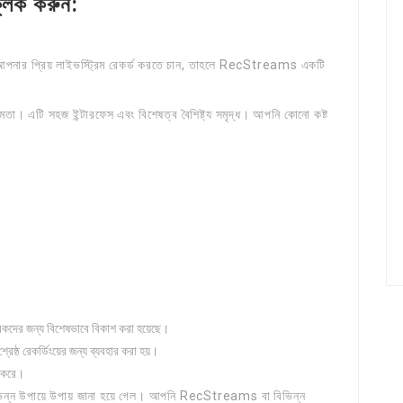
্লিক করুন:
আপনার প্রিয় লাইভস্ট্রিম রেকর্ড করতে চান, তাহলে RecStreams একটি
। এটি সহজ ইন্টারফেস এবং বিশেষত্ব বৈশিষ্ট্য সমৃদ্ধ। আপনি কোনো কষ্ট
।
কারকদের জন্য বিশেষভাবে বিকাশ করা হয়েছে।
েষ্ঠ রেকর্ডিংয়ের জন্য ব্যবহার করা হয়।
া করে।
ভিন্ন উপায়ে উপায় জানা হয়ে গেল। আপনি RecStreams বা বিভিন্ন