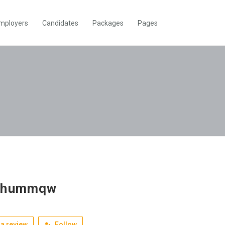
mployers
Candidates
Packages
Pages
ohummqw
a review
Follow