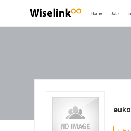
Home
Jobs
E
euk
Add 