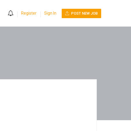
0
Register
Sign In
POST NEW JOB