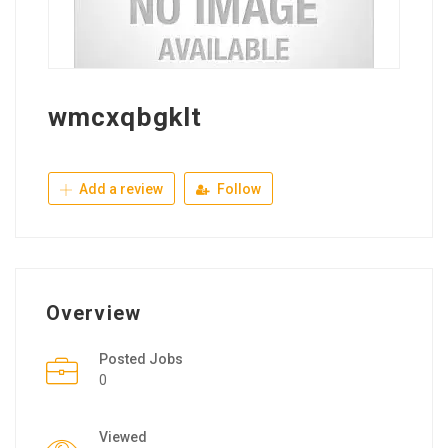
wmcxqbgklt
Add a review
Follow
Overview
Posted Jobs
0
Viewed