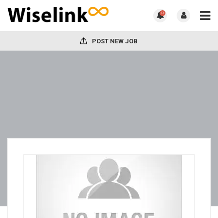
0
POST NEW JOB