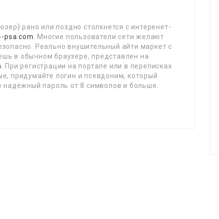
юзер} рано или поздно столкнется с интеренет-
4-psa.com
. Многие пользователи сети желают
езопасно. Реально внушительный айти маркет c
шь в обычном браузере, представлен на
а
. При регистрации на портале или в переписках
е, придумайте логин и псевдоним, который
е надёжный пароль от 8 символов и больше.