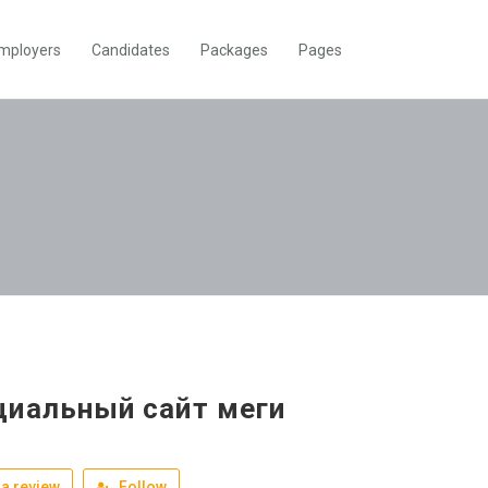
mployers
Candidates
Packages
Pages
циальный сайт меги
a review
Follow