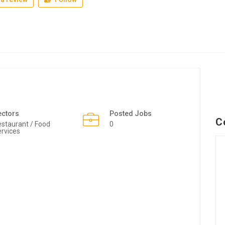
ectors
Posted Jobs
C
staurant / Food
0
rvices