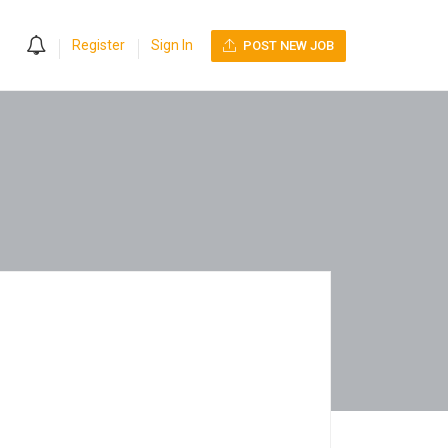
0
Register
Sign In
POST NEW JOB