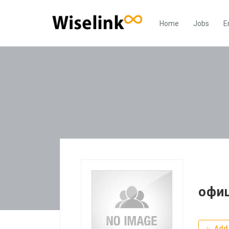
Home
Jobs
E
офи
Add 