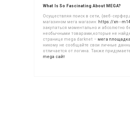
What Is So Fascinating About MEGA?
Осуществляя поиск в сети, {веб-серфер,
магазином мега магазин:
https://xn--m1
закупаться моментально и абсолютно б
необычными товарами,которые не найде
странице mega darknet –
мега площадк
никому не сообщайте свои личные данны
отличается от логина. Также придумает
mega сайт