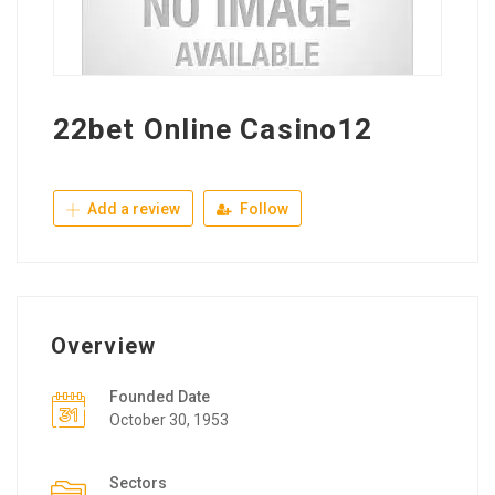
22bet Online Casino12
Add a review
Follow
Overview
Founded Date
October 30, 1953
Sectors