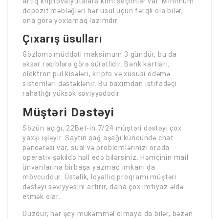
artıq kriptovalyutalara kimi seçimlər var. Minimum
depozit məbləğləri hər üsul üçün fərqli ola bilər,
ona görə yoxlamaq lazımdır.
Çıxarış üsulları
Gözləmə müddəti maksimum 3 gündür, bu da
əksər rəqiblərə görə sürətlidir. Bank kartları,
elektron pul kisələri, kripto və xüsusi ödəmə
sistemləri dəstəklənir. Bu baxımdan istifadəçi
rahatlığı yüksək səviyyədədir.
Müştəri Dəstəyi
Sözün açığı, 22Bet-in 7/24 müştəri dəstəyi çox
yaxşı işləyir. Saytın sağ aşağı küncündə chat
pəncərəsi var, sual və problemlərinizi orada
operativ şəkildə həll edə bilərsiniz. Həmçinin mail
ünvanlarına birbaşa yazmaq imkanı da
mövcuddur. Üstəlik, loyallıq proqramı müştəri
dəstəyi səviyyəsini artırır, daha çox imtiyaz əldə
etmək olar.
Düzdür, hər şey mükəmməl olmaya da bilər, bəzən