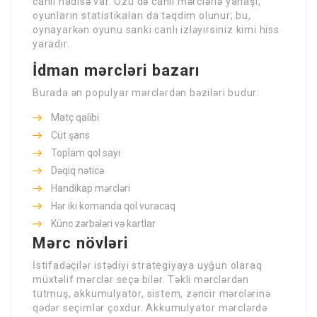
canlı hadisə var. Özü də canlı mərclərlə yanaşı,
oyunların statistikaları da təqdim olunur; bu,
oynayarkən oyunu sanki canlı izləyirsiniz kimi hiss
yaradır.
İdman mərcləri bazarı
Burada ən populyar mərclərdən bəziləri budur:
Matç qalibi
Cüt şans
Toplam qol sayı
Dəqiq nəticə
Handikap mərcləri
Hər iki komanda qol vuracaq
Künc zərbələri və kartlar
Mərc növləri
İstifadəçilər istədiyi strategiyaya uyğun olaraq
müxtəlif mərclər seçə bilər. Təkli mərclərdən
tutmuş, akkumulyator, sistem, zəncir mərclərinə
qədər seçimlər çoxdur. Akkumulyator mərclərdə