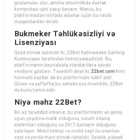
gözləmələr olur, amma ümumilikdə dəstək
komandası işini yaxşı bacarır. Məncə, bu
platformadan istifadə edənlər üçün bu vacib
məqamlardan biridir.
Bukmeker Təhlükəsizliyi və
Lisenziyası
Qeyd etmək lazımdır ki, 22Bet Kahnawake Gaming
Komissiyası tərəfindən lisenziyalaşdırılıb. Bu,
platformanın beynəlxalq standartlara cavab
verdiyini göstərir. Təsadüfi deyil ki,
22bet.com
kimi
hörmətli saytlar da bu platformanı təklif edir.
Güvən və şəffaflıq bu sahədə çox önəmlidir, 22Bet
də bunu təmin edir.
Niyə məhz 22Bet?
Bir az tərəddüd etsəniz, bu platformanın ən geniş
oyun çeşidinə malik olduğunu, sürətli ödəniş
sistemləri olduğunu və 24/7 dəstəyin olduğunu
xatırlayın. Mobil tətbiqi və mobil sayt ilə istənilən
vaxt və yerdə mərc etmək rahatdır. Üstəlik, yüksək