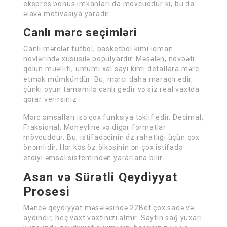
ekspres bonus imkanları da mövcuddur ki, bu da
əlavə motivasiya yaradır.
Canlı mərc seçimləri
Canlı mərclər futbol, basketbol kimi idman
növlərində xüsusilə populyardır. Məsələn, növbəti
qolun müəllifi, ümumi xal sayı kimi detallara mərc
etmək mümkündür. Bu, mərci daha maraqlı edir,
çünki oyun tamamilə canlı gedir və siz real vaxtda
qərar verirsiniz.
Mərc əmsalları isə çox funksiya təklif edir. Decimal,
Fraksional, Moneyline və digər formatlar
mövcuddur. Bu, istifadəçinin öz rahatlığı üçün çox
önəmlidir. Hər kəs öz ölkəsinin ən çox istifadə
etdiyi əmsal sistemindən yararlana bilir.
Asan və Sürətli Qeydiyyat
Prosesi
Məncə qeydiyyat məsələsində 22Bet çox sadə və
aydındır, heç vaxt vaxtınızı almır. Saytın sağ yuxarı