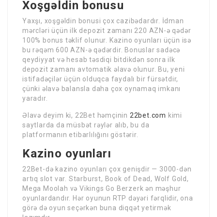
Xoşgəldin bonusu
Yaxşı, xoşgəldin bonusi çox cazibədardır. İdman
mərcləri üçün ilk depozit zamanı 220 AZN-ə qədər
100% bonus təklif olunur. Kazino oyunları üçün isə
bu rəqəm 600 AZN-ə qədərdir. Bonuslar sadəcə
qeydiyyat və hesab təsdiqi bitdikdən sonra ilk
depozit zamanı avtomatik əlavə olunur. Bu, yeni
istifadəçilər üçün olduqca faydalı bir fürsətdir,
çünki əlavə balansla daha çox oynamaq imkanı
yaradır.
Əlavə deyim ki, 22Bet həmçinin
22bet.com
kimi
saytlarda da müsbət rəylər alıb, bu da
platformanın etibarlılığını göstərir.
Kazino oyunları
22Bet-də kazino oyunları çox genişdir — 3000-dən
artıq slot var. Starburst, Book of Dead, Wolf Gold,
Mega Moolah və Vikings Go Berzerk ən məşhur
oyunlardandır. Hər oyunun RTP dəyəri fərqlidir, ona
görə də oyun seçərkən buna diqqət yetirmək