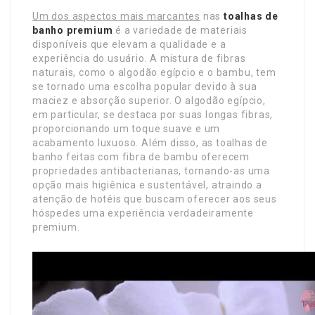
Um dos aspectos mais marcantes
nas
toalhas de
banho premium
é a variedade de materiais
disponíveis que elevam a qualidade e a
experiência do usuário. A mistura de fibras
naturais, como o algodão egípcio e o bambu, tem
se tornado uma escolha popular devido à sua
maciez e absorção superior. O algodão egípcio,
em particular, se destaca por suas longas fibras,
proporcionando um toque suave e um
acabamento luxuoso. Além disso, as toalhas de
banho feitas com fibra de bambu oferecem
propriedades antibacterianas, tornando-as uma
opção mais higiênica e sustentável, atraindo a
atenção de hotéis que buscam oferecer aos seus
hóspedes uma experiência verdadeiramente
premium.