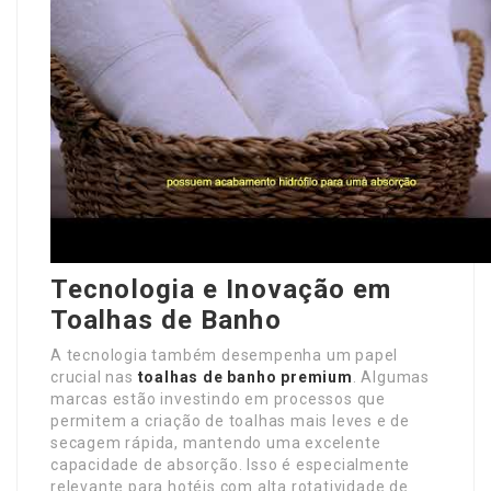
Tecnologia e Inovação em
Toalhas de Banho
A tecnologia também desempenha um papel
crucial nas
toalhas de banho premium
. Algumas
marcas estão investindo em processos que
permitem a criação de toalhas mais leves e de
secagem rápida, mantendo uma excelente
capacidade de absorção. Isso é especialmente
relevante para hotéis com alta rotatividade de