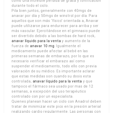
como una increíble pérdida de grasa y tonificación
durante todo el ciclo.
Pila bien juntos, generalmente con 40mgs de
anavar por día y 50mgs de winstrol por día. Para
aquellos que son más ‘físico’ orientada a, Anavar
puede utilizarse para endurecer para arriba y ser
más vascular. Ejercitándose en el gimnasio puede
ser divertido debido a las bombas de hard rock,
anavar líquido para la venta
y aumento de la
fuerza de
anavar 10 mg
. Igualmente el
medicamento puede afectar al bebé en las
primeras semanas de embarazo, por lo que es
necesario verificar el embarazo así como
suspender el medicamento, todo ello con previa
valoración de su médico. Es importante aclarar
que estas medidas son cuando su dosis esta
controlada,
anavar líquido para la venta
y que
tampoco el fármaco sea usado por mas de 12
semanas, a excepción del uso terapéutico
controlado con por un especialista.
Quienes planean hacer un ciclo con Anadrol deben
tratar de minimizar este pico en la presión arterial
realizando cardio regularmente. Las personas con