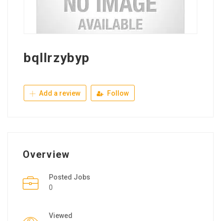
bqllrzybyp
Add a review
Follow
Overview
Posted Jobs
0
Viewed