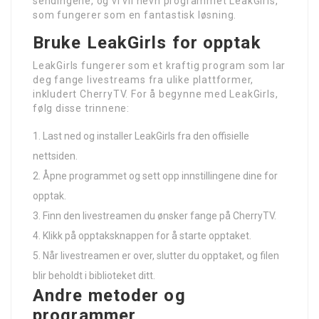
sendingene, og vi vil nevn programmet LeakGirls,
som fungerer som en fantastisk løsning.
Bruke LeakGirls for opptak
LeakGirls fungerer som et kraftig program som lar
deg fange livestreams fra ulike plattformer,
inkludert CherryTV. For å begynne med LeakGirls,
følg disse trinnene:
Last ned og installer LeakGirls fra den offisielle
nettsiden.
Åpne programmet og sett opp innstillingene dine for
opptak.
Finn den livestreamen du ønsker fange på CherryTV.
Klikk på opptaksknappen for å starte opptaket.
Når livestreamen er over, slutter du opptaket, og filen
blir beholdt i biblioteket ditt.
Andre metoder og
programmer