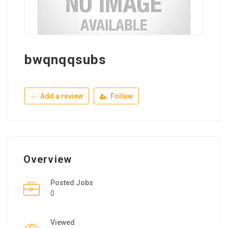
bwqnqqsubs
Add a review
Follow
Overview
Posted Jobs
0
Viewed