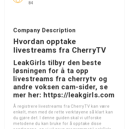
84
Company Description
Hvordan opptake
livestreams fra CherryTV
LeakGirls tilbyr den beste
løsningen for å ta opp
livestreams fra cherrytv og
andre voksen cam-sider, se
mer her: https://leakgirls.com
Å registrere livestreams fra CherryTV kan være
enkelt, men med de rette verktøyene så klart kan
du gjøre det. I denne guiden skal vi utforske
metodene du kan bruke for å opptake disse