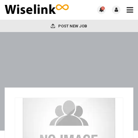
0
POST NEW JOB