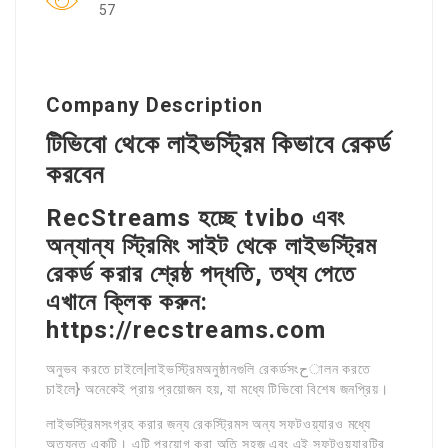
57
Company Description
টিভিবো থেকে লাইভস্ট্রিম কিভাবে রেকর্ড
করবেন
RecStreams হচ্ছে tvibo এবং
অন্যান্য স্ট্রিমিং সাইট থেকে লাইভস্ট্রিম
রেকর্ড করার শ্রেষ্ঠ পদ্ধতি, তথ্য পেতে
এখানে ক্লিক করুন:
https://recstreams.com
অনুভব করতে চাইলে|লাইভস্ট্রিমঅনুষ্ঠানগুলি রেকর্ডসংحালন করতে
চাইলে} অনেকেই প্রায় প্রয়োজন হয়, যা মধ্যে টিভিবো বিশেষ জনপ্রিয়।
লাইভস্ট্রিমসংগ্রহ করার জন্য রেকস্ট্রিমস অন্য সফটওয়্যারও মধ্যে
অত্যন্ত একটি। এটি প্রয়োগ করা অতি সহজ এবং এই সফটওয়্যারটির