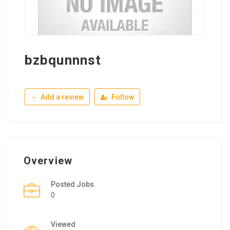
bzbqunnnst
Add a review
Follow
Overview
Posted Jobs
0
Viewed