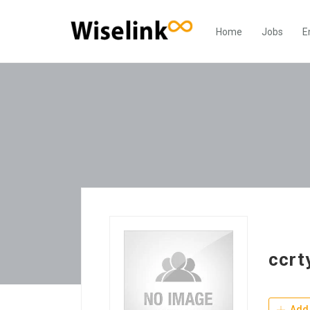
Home
Jobs
E
ccrt
Add 