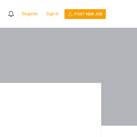
0
Register
Sign In
POST NEW JOB