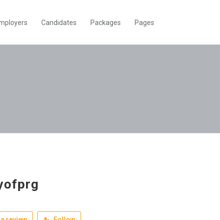
mployers
Candidates
Packages
Pages
yofprg
a review
Follow