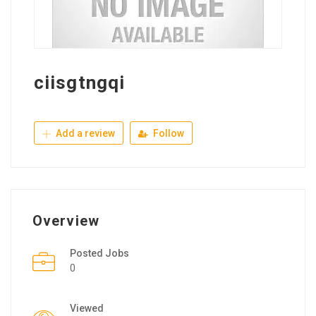
ciisgtngqi
Add a review
Follow
Overview
Posted Jobs
0
Viewed