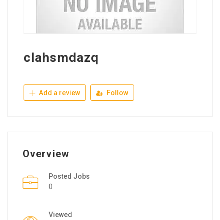
clahsmdazq
Add a review
Follow
Overview
Posted Jobs
0
Viewed