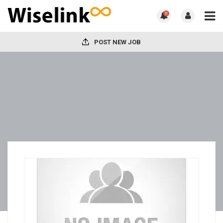
0
POST NEW JOB