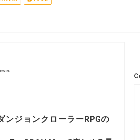
iewed
C
5
マック用ダンジョンクローラーRPGの