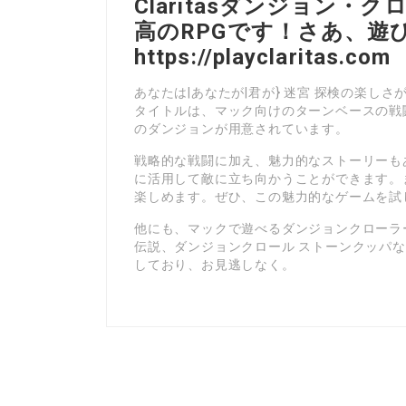
Claritasダンジョン・
高のRPGです！さあ、遊
https://playclaritas.com
あなたは|あなたが|君が} 迷宮 探検の楽しさが
タイトルは、マック向けのターンベースの戦
のダンジョンが用意されています。
戦略的な戦闘に加え、魅力的なストーリーも
に活用して敵に立ち向かうことができます。
楽しめます。ぜひ、この魅力的なゲームを試
他にも、マックで遊べるダンジョンクローラーRP
伝説、ダンジョンクロール ストーンクッパ
しており、お見逃しなく。