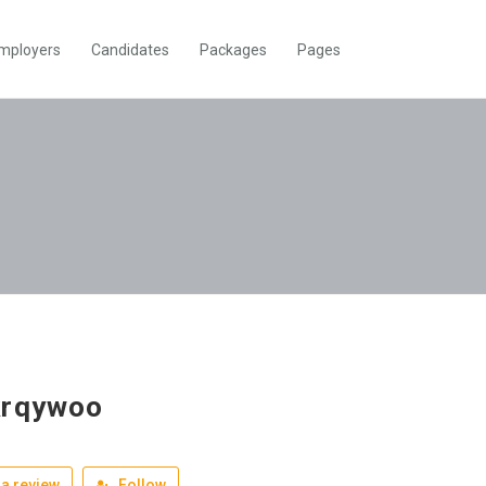
mployers
Candidates
Packages
Pages
krqywoo
a review
Follow