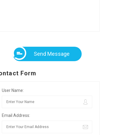
Send Message
ontact Form
User Name:
Email Address: