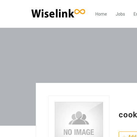
Home
Jobs
E
coo
Add 