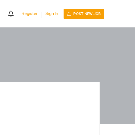
0
Register
Sign In
POST NEW JOB