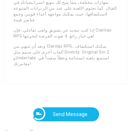
بمهارات مختلفة، مما يتيح لك تنويع استراتيجياتك في
القتال. كما تحتوي اللعبة على عدد من الزنزانات المتنوعة
لاستكشافها، حيث يمكنك مواجهة أعداء قويين وجمع
عناصر قيمة.
إذا كنت تبحث عن تشويق ولعب تفاعلي، فإن Claritas
RPG هي خيار رائع. لا تفوت الفرصة لتجربتها!
وبعد أن تنتهي من Claritas RPG، يمكنك استكشاف
ألعاب أخرى على ستيم مثل Divinity: Original Sin 2
وUndertale. استمتع بلعبة استثنائية وحظاً سعيداً في
مغامرتك!
Send Message