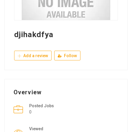
djihakdfya
Add a review
Follow
Overview
Posted Jobs
0
Viewed