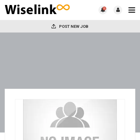
0
POST NEW JOB