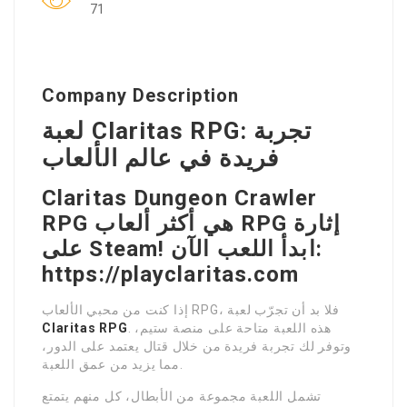
71
Company Description
لعبة Claritas RPG: تجربة
فريدة في عالم الألعاب
Claritas Dungeon Crawler
RPG هي أكثر ألعاب RPG إثارة
على Steam! ابدأ اللعب الآن:
https://playclaritas.com
إذا كنت من محبي الألعاب RPG، فلا بد أن تجرّب لعبة
. هذه اللعبة متاحة على منصة ستيم،
Claritas RPG
وتوفر لك تجربة فريدة من خلال قتال يعتمد على الدور،
مما يزيد من عمق اللعبة.
تشمل اللعبة مجموعة من الأبطال، كل منهم يتمتع