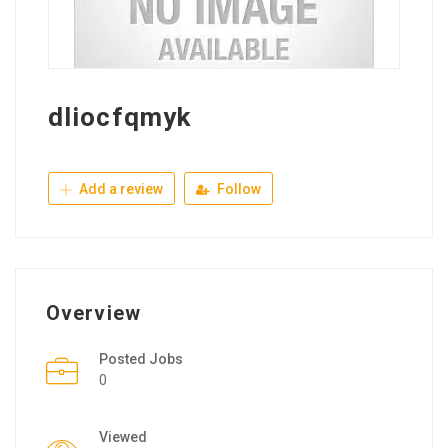
dliocfqmyk
Add a review
Follow
Overview
Posted Jobs
0
Viewed