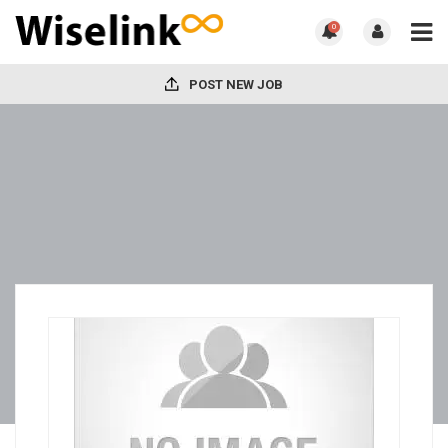
0
POST NEW JOB