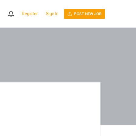
0
Register
Sign In
POST NEW JOB