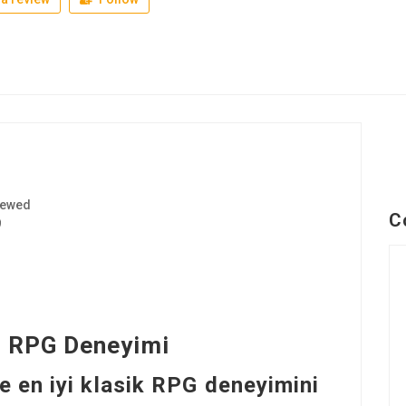
iewed
C
9
ir RPG Deneyimi
e en iyi klasik RPG deneyimini