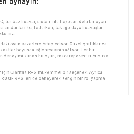
en oynayın:
PG, tur bazlı savaş sistemi ile heyecan dolu bir oyun
iz zindanları keşfederken, taktiğe dayalı savaşlar
aksınız.
eki oyun severlere hitap ediyor. Güzel grafikler ve
n saatler boyunca eğlenmesini sağlıyor. Her bir
 oyun deneyimi sunan bu oyun, maceraperest ruhunuza
r için Claritas RPG mükemmel bir seçenek. Ayrıca,
er klasik RPG’leri de deneyerek zengin bir rol yapma