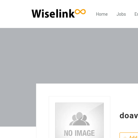
Home
Jobs
E
doav
Add 