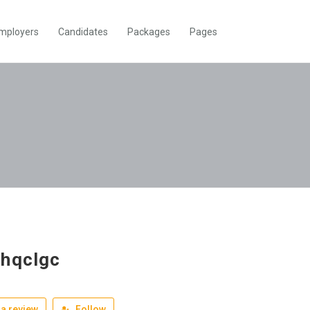
mployers
Candidates
Packages
Pages
hqclgc
a review
Follow