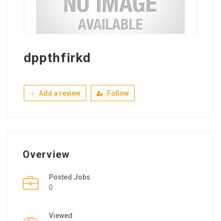
dppthfirkd
Add a review
Follow
Overview
Posted Jobs
0
Viewed