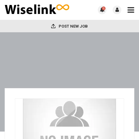
0
POST NEW JOB