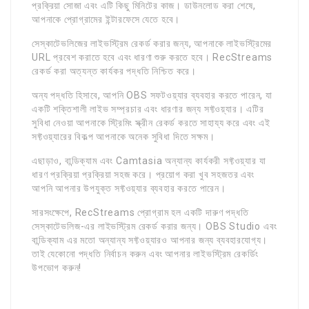
প্রক্রিয়া সোজা এবং এটি কিছু মিনিটের কাজ। ডাউনলোড করা শেষে,
আপনাকে প্রোগ্রামের ইন্টারফেসে যেতে হবে।
সেস্কাটেভলিজের লাইভস্ট্রিম রেকর্ড করার জন্য, আপনাকে লাইভস্ট্রিমের
URL প্রবেশ করাতে হবে এবং ধারণা শুরু করতে হবে। RecStreams
রেকর্ড করা অত্যন্ত কার্যকর পদ্ধতি নিশ্চিত করে।
অন্য পদ্ধতি হিসাবে, আপনি OBS সফটওয়্যার ব্যবহার করতে পারেন, যা
একটি শক্তিশালী লাইভ সম্প্রচার এবং ধারণার জন্য সফ্টওয়্যার। এটির
সুবিধা নেওয়া আপনাকে স্ট্রিমিং স্ক্রীন রেকর্ড করতে সাহায্য করে এবং এই
সফ্টওয়্যারের বিকল্প আপনাকে অনেক সুবিধা দিতে সক্ষম।
এছাড়াও, বান্ডিক্যাম এবং Camtasia অন্যান্য কার্যকরী সফ্টওয়্যার যা
ধারণ প্রক্রিয়া প্রক্রিয়া সহজ করে। প্রয়োগ করা খুব সহজতর এবং
আপনি আপনার উপযুক্ত সফ্টওয়্যার ব্যবহার করতে পারেন।
সারসংক্ষেপে, RecStreams প্রোগ্রাম হল একটি দারুণ পদ্ধতি
সেস্কাটেভলিজ-এর লাইভস্ট্রিম রেকর্ড করার জন্য। OBS Studio এবং
বান্ডিক্যাম এর মতো অন্যান্য সফ্টওয়্যারও আপনার জন্য ব্যবহারযোগ্য।
তাই যেকোনো পদ্ধতি নির্বাচন করুন এবং আপনার লাইভস্ট্রিম রেকর্ডিং
উপভোগ করুন!