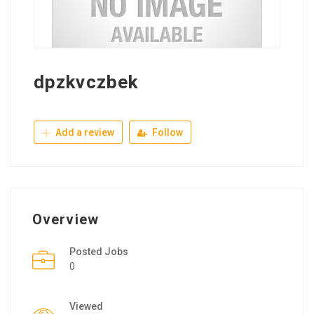
dpzkvczbek
Add a review
Follow
Overview
Posted Jobs
0
Viewed