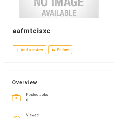
eafmtcisxc
Add a review
Follow
Overview
Posted Jobs
0
Viewed