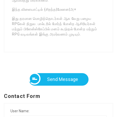
ஆரம்பித்து பார்க்கலாம்.
இந்த விளையாட்டில் {சிறந்த|மேலான|அ+
இது தரமான மொழித்தொடர்கள் ஆக வேறு பழைய
RPGகள் நிறுவ. பால்டரில் போர்த் போன்ற ஆசிரியர்கள்
மற்றும் பிளேன்ஸ்கேப்பில் மனம் கூடுதல் போன்ற மற்றும்
RPG வடிவங்கள் இங்கு அமர்வணம் முடியும்.
Send Message
Contact Form
User Name: