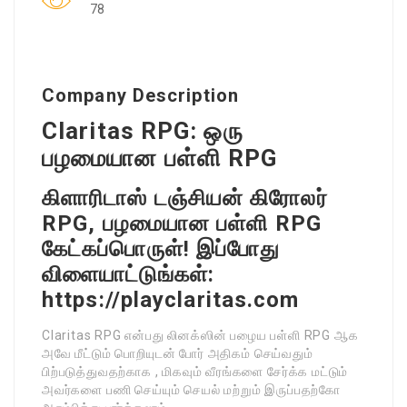
78
Company Description
Claritas RPG: ஒரு
பழமையான பள்ளி RPG
கிளாரிடாஸ் டஞ்சியன் கிரோலர்
RPG, பழமையான பள்ளி RPG
கேட்கப்பொருள்! இப்போது
விளையாட்டுங்கள்:
https://playclaritas.com
Claritas RPG என்பது லினக்ஸின் பழைய பள்ளி RPG ஆக
அவே மீட்டும் பொறியுடன் போர் அதிகம் செய்வதும்
பிற்படுத்துவதற்காக , மிகவும் வீரங்களை சேர்க்க மட்டும்
அவர்களை பணி செய்யும் செயல் மற்றும் இருப்பதற்கோ