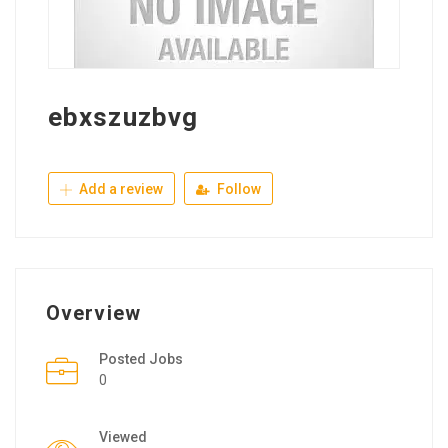
ebxszuzbvg
Add a review
Follow
Overview
Posted Jobs
0
Viewed