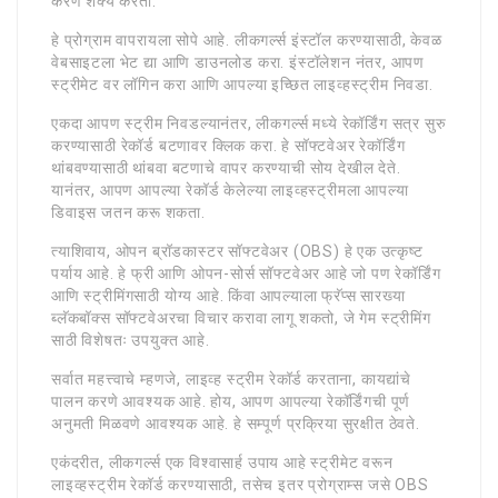
करणे शक्य करतो.
हे प्रोग्राम वापरायला सोपे आहे. लीकगर्ल्स इंस्टॉल करण्यासाठी, केवळ
वेबसाइटला भेट द्या आणि डाउनलोड करा. इंस्टॉलेशन नंतर, आपण
स्ट्रीमेट वर लॉगिन करा आणि आपल्या इच्छित लाइव्हस्ट्रीम निवडा.
एकदा आपण स्ट्रीम निवडल्यानंतर, लीकगर्ल्स मध्ये रेकॉर्डिंग सत्र सुरु
करण्यासाठी रेकॉर्ड बटणावर क्लिक करा. हे सॉफ्टवेअर रेकॉर्डिंग
थांबवण्यासाठी थांबवा बटणाचे वापर करण्याची सोय देखील देते.
यानंतर, आपण आपल्या रेकॉर्ड केलेल्या लाइव्हस्ट्रीमला आपल्या
डिवाइस जतन करू शकता.
त्याशिवाय, ओपन ब्रॉडकास्टर सॉफ्टवेअर (OBS) हे एक उत्कृष्ट
पर्याय आहे. हे फ्री आणि ओपन-सोर्स सॉफ्टवेअर आहे जो पण रेकॉर्डिंग
आणि स्ट्रीमिंगसाठी योग्य आहे. किंवा आपल्याला फ्रॅप्स सारख्या
ब्लॅकबॉक्स सॉफ्टवेअरचा विचार करावा लागू शकतो, जे गेम स्ट्रीमिंग
साठी विशेषतः उपयुक्त आहे.
सर्वात महत्त्वाचे म्हणजे, लाइव्ह स्ट्रीम रेकॉर्ड करताना, कायद्यांचे
पालन करणे आवश्यक आहे. होय, आपण आपल्या रेकॉर्डिंगची पूर्ण
अनुमती मिळवणे आवश्यक आहे. हे सम्पूर्ण प्रक्रिया सुरक्षीत ठेवते.
एकंदरीत, लीकगर्ल्स एक विश्वासार्ह उपाय आहे स्ट्रीमेट वरून
लाइव्हस्ट्रीम रेकॉर्ड करण्यासाठी, तसेच इतर प्रोग्राम्स जसे OBS