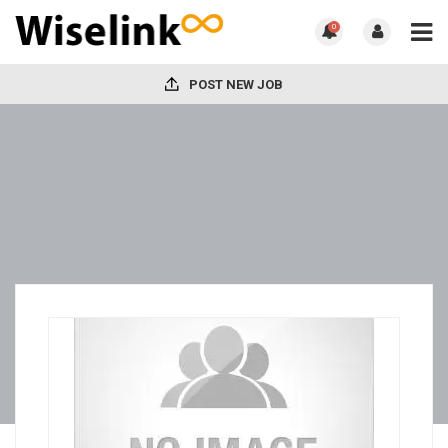
0
POST NEW JOB