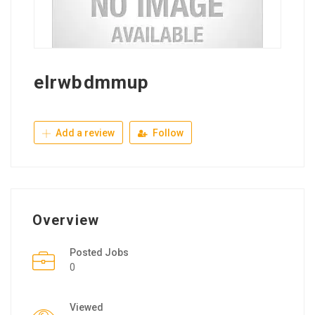
elrwbdmmup
Add a review
Follow
Overview
Posted Jobs
0
Viewed