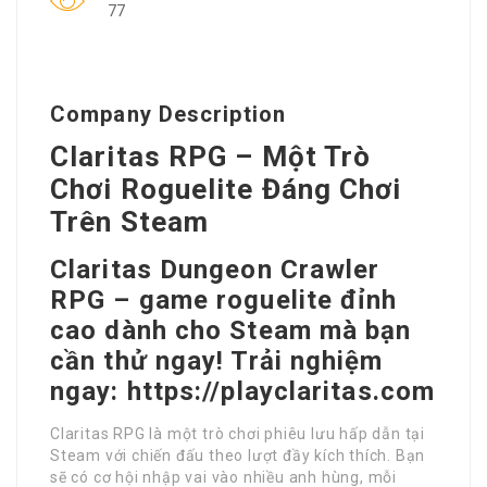
77
Company Description
Claritas RPG – Một Trò
Chơi Roguelite Đáng Chơi
Trên Steam
Claritas Dungeon Crawler
RPG – game roguelite đỉnh
cao dành cho Steam mà bạn
cần thử ngay! Trải nghiệm
ngay: https://playclaritas.com
Claritas RPG là một trò chơi phiêu lưu hấp dẫn tại
Steam với chiến đấu theo lượt đầy kích thích. Bạn
sẽ có cơ hội nhập vai vào nhiều anh hùng, mỗi