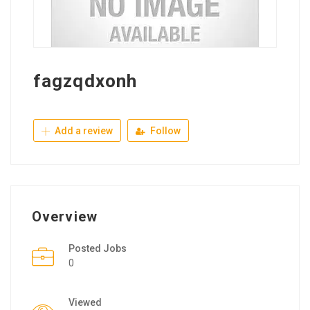
fagzqdxonh
Add a review
Follow
Overview
Posted Jobs
0
Viewed