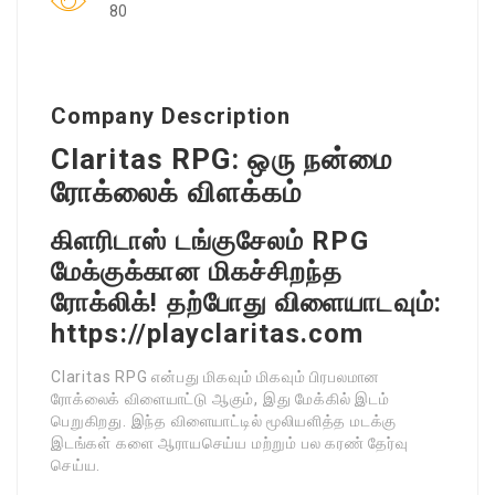
80
Company Description
Claritas RPG: ஒரு நன்மை
ரோக்‌லைக் விளக்கம்
கிளரிடாஸ் டங்குசேலம் RPG
மேக்குக்கான மிகச்சிறந்த
ரோக்லிக்! தற்போது விளையாடவும்:
https://playclaritas.com
Claritas RPG என்பது மிகவும் மிகவும் பிரபலமான
ரோக்‌லைக் விளையாட்டு ஆகும், இது மேக்கில் இடம்
பெறுகிறது. இந்த விளையாட்டில் மூலியளித்த மடக்கு
இடங்கள் களை ஆராயசெய்ய மற்றும் பல கரண் தேர்வு
செய்ய.