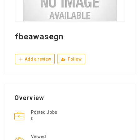
fbeawasegn
Add a review
Follow
Overview
Posted Jobs
0
Viewed