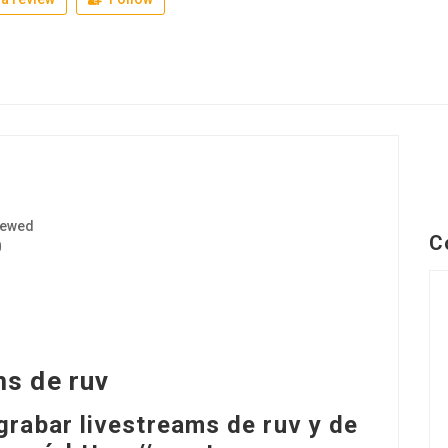
iewed
C
0
s de ruv
rabar livestreams de ruv y de