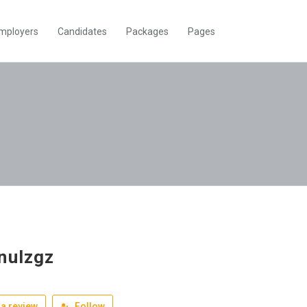
mployers
Candidates
Packages
Pages
nulzgz
a review
Follow