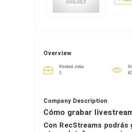
Overview
Posted Jobs
V
0
8
Company Description
Cómo grabar livestream
Con RecStreams podrás g