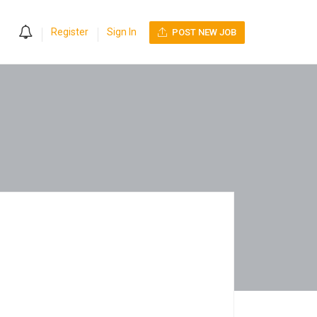
0
Register
Sign In
POST NEW JOB