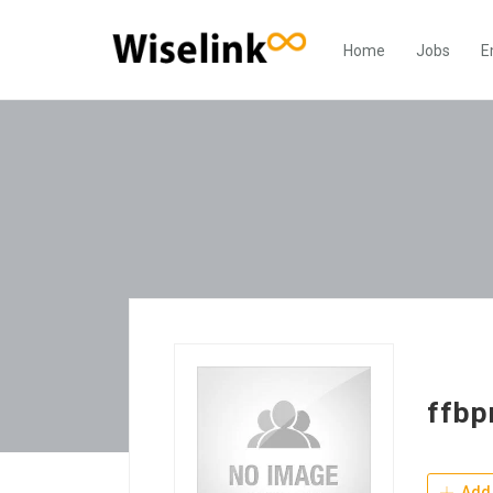
Home
Jobs
E
ffbp
Add 