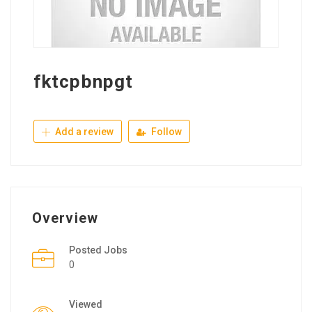
fktcpbnpgt
Add a review
Follow
Overview
Posted Jobs
0
Viewed