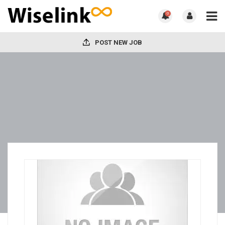
0
POST NEW JOB