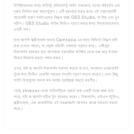
বৈশিষ্ট্যগুলোর মধ্যে ফাইল{ মেটাডেটা} অর্থাৎ সময়কাল, গুণের পরিবর্তন এবং
দ্রুত নির্গমন করা অন্তর্ভুক্ত। এটি ব্যবহার করার জন্য এই প্রোগ্রামটি
আরেকটি দারুণ সফটওয়্যার বিকল্প হচ্ছে OBS Studio, যা ফ্রি এবং খুব
লচীল। OBS Studio লাইভ ভিডিও গ্রহণ করার জন্য বিশ্বাসেরযোগ্য
একটি নাম।
তবে আপনি স্ক্রীনফ্লো অথবা Camtasia এর মতো বিভিন্ন বিকল্প গুলি
করা দেখতে পারেন, যা শ্রেষ্ঠ এডিটিং সক্ষমতা প্রদান করে। একীভূত
লিকগার্লস ব্যবহার হলে আপনাকে প্রাথমিক বৈশিষ্ট্য থেকে শুরু করে উন্নত
ফিচার মিলানো করতে সক্ষম করবে।
এখন, যদি না আপনি লিকগার্লস স্থাপন করতে না চান, অন্যান্য ওয়েবসাইট
খুঁজে করে ভিডিও রেকর্ডিং সহায়ক পদ্ধতি গ্রহণ করতে পারেন। এমন কিছু
সাইট বিনামূল্যে অথবা কম অর্থের প্রক্রিয়া করতে করণীয়।
শেষে, xlivesex থেকে লাইভস্ট্রিম রেকর্ড করা একটি সহজ কাজ হতে
পারে, যদি না আপনি সঠিক টুল ব্যবহার করেন। লিকগার্লস, ওবিএস স্টুডিও,
স্ক্রীনফ্লো, এবং কামটেশিয়া এই সরঞ্জামগুলি আপনার কাজে সহায়তা করতে
পারে।