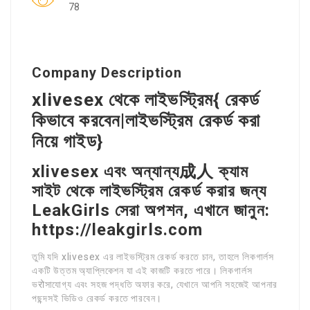
78
Company Description
xlivesex থেকে লাইভস্ট্রিম{ রেকর্ড
কিভাবে করবেন|লাইভস্ট্রিম রেকর্ড করা
নিয়ে গাইড}
xlivesex এবং অন্যান্য成人 ক্যাম
সাইট থেকে লাইভস্ট্রিম রেকর্ড করার জন্য
LeakGirls সেরা অপশন, এখানে জানুন:
https://leakgirls.com
তুমি যদি xlivesex এর লাইভস্ট্রিম রেকর্ড করতে চান, তাহলে লিকগার্লস
একটি উত্তম অ্যাপ্লিকেশন যা এই কাজটি করতে পারে। লিকগার্লস
ভरोসাযোগ্য এবং সহজ পদ্ধতি অফার করে, যেখানে আপনি সহজেই আপনার
পছন্দসই ভিডিও রেকর্ড করতে পারবেন।