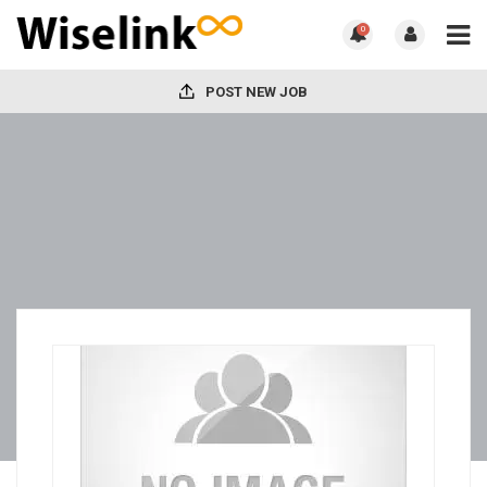
0
POST NEW JOB