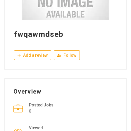
fwqawmdseb
Add a review
Follow
Overview
Posted Jobs
0
Viewed