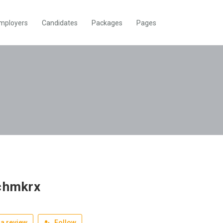
mployers
Candidates
Packages
Pages
chmkrx
a review
Follow