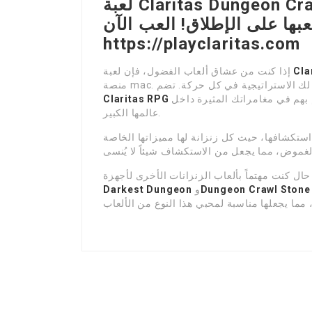
لعبة Claritas Dungeon Crawler RPG هي أفضل لعبة زراعة
ها على الإطلاق! العب الآن:
https://playclaritas.com
Cla
إذا كنت من عشاق ألعاب الفضول، فإن لعبة
 يتيح لك الاستراتيجية في كل حركة. تضم
على الكثير من الأبطال المختلفين الذين يمكنك التحكم بهم في مغامراتك المثيرة داخل
Claritas RPG
عالمها الكبير.
ع استكشافها، حيث كل زنزانة لها مميزاتها الخاصة
Dungeon Crawl Stone
و
Darkest Dungeon