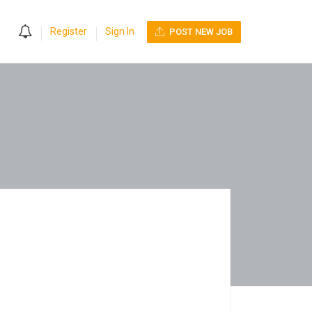
0
Register
Sign In
POST NEW JOB