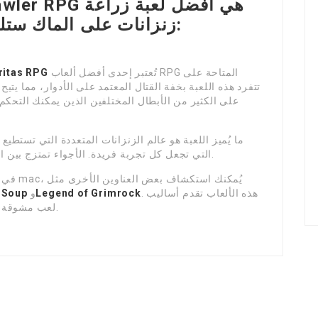
زنزانات على الماك ستلعب
تُعتبر إحدى أفضل ألعاب RPG المتاحة على
ritas RPG
منصة mac. تتفرد هذه اللعبة بخفة القتال المعتمد على الأدوار، مما
ما يُميز اللعبة هو عالم الزنزانات المتعددة التي تستطي
التي تجعل كل تجربة فريدة. الأجواء تمتزج بين الغموض، مما يجعل من الاستكشاف شيئاً لا يُنسى.
في حال كنت مهتماً بألعاب الزنزانات الأخرى لأجهزة mac، يُمكنك استكشاف بعض العناوين الأخرى مثل
. هذه الألعاب تقدم أساليب
Legend of Grimrock
و
 Soup
لعب مشوقة، مما يجعلها مناسبة لمحبي هذا النوع من الألعاب.