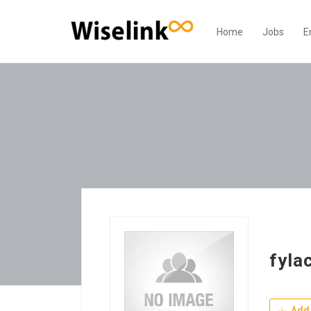
Home
Jobs
E
fyla
Add 