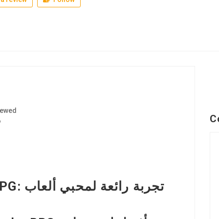
iewed
C
6