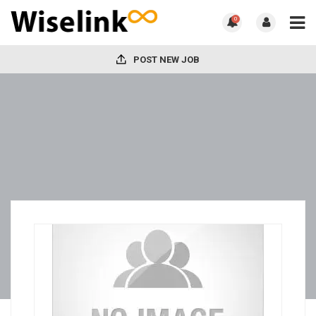
0
POST NEW JOB