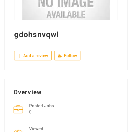
gdohsnvqwl
Add a review
Follow
Overview
Posted Jobs
0
Viewed