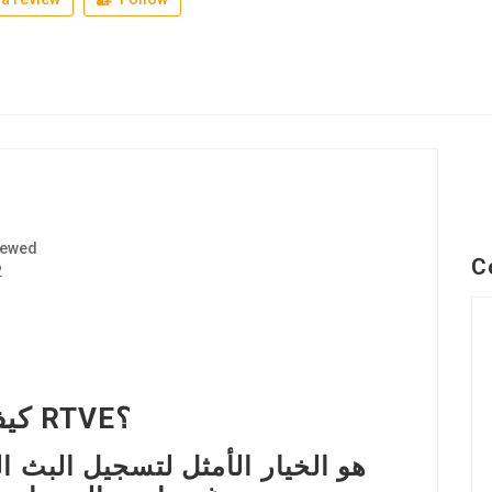
iewed
C
2
كيف تسجل البث المباشر من RTVE؟