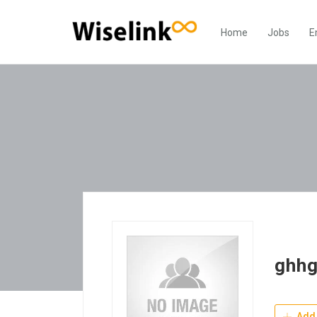
Home
Jobs
E
ghh
Add 