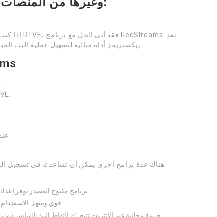
إذا كنت تبحث
ريكستريمز أداة مثالية لتسهيل عملية البث المباشر مع واجهة مرنة الاستخدام وخصائص متقدمة.
خطوات 
قم بتحميل وتثبيت برنامج RecStreams على جهازك.
افتح البرنامج وقم بإدخال را
عند الانتهاء، اضغط على توقف لحفظ الفيديو الخاص بك.
برنامج مفتوح المصدر يوفر إعدادات متقدمة لتسجيل الفيديو وتدفقه.
قوي وسهل الاستخدام، يوفر طريقة فعالة لتسجيل الشاشة.
خدمة مجانية عبر الإنترنت تتيح لك التقاط البث المباشر دون
: