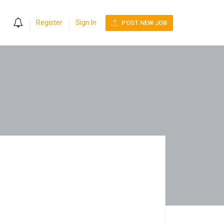
0
Register
Sign In
POST NEW JOB