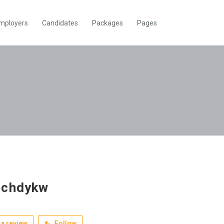
mployers
Candidates
Packages
Pages
gchdykw
a review
Follow