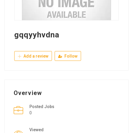
gqqyyhvdna
Add a review
Follow
Overview
Posted Jobs
0
Viewed