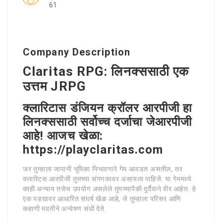
61
Company Description
Claritas RPG: लिनक्ससाठी एक
उत्तम JRPG
क्लारिटास डंजियन क्रॉलर आरपीजी हा
लिनक्ससाठी सर्वोच्च दर्जाचा जेआरपीजी
आहे! आजच खेळा:
https://playclaritas.com
जर तुम्हाला जापानी भूमिका निभावणारे गेम आवडत असतील, तर
क्लारिटस आरपीजी तुमच्या संगणकावर असायला पाहिजे. या गेममध्ये
काही अन्याय तसेच उपयोग असलेले तुमच्यापैकी दुर्दैवाने वीर आहेत. हे
एक पडद्यावर आधारित संघर्ष खेळ आहे, जे तुम्हाला परिसर आणि
कहाणी मदतीने अन्वेषण संधी देते.