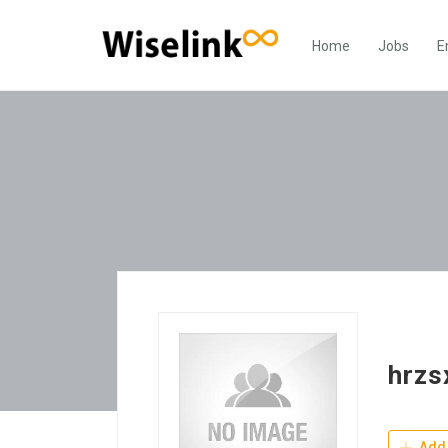
Home
Jobs
E
hrzs
Add 