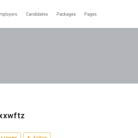
mployers
Candidates
Packages
Pages
xxwftz
a review
Follow