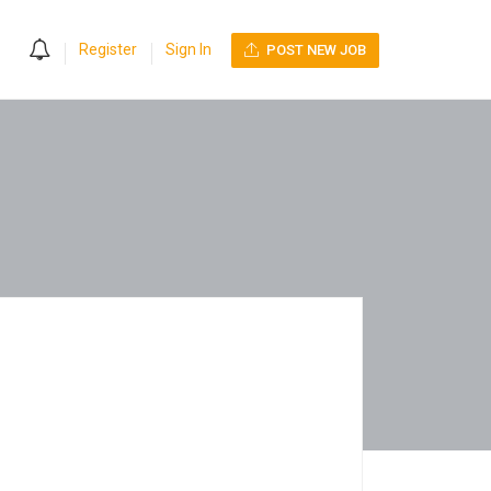
0
Register
Sign In
POST NEW JOB