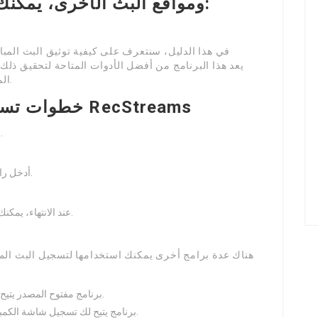
في هذا الدليل، سنتعرف على كيفية توثيق البث المباش
المستخدمين من الحصول على المحتوى بدقة عالية.
خطوات تسجيل البث المباشر باستخدام RecStreams
قم بتحميل برنامج RecStreams من مصادر موثوقة.
أدخل رابط البث المباشر من يورونيوز في المكان المخصص.
عند الانتهاء، يمكنك إيقاف التسجيل وحفظ الملف في المجلد المطلوب.
OBS Studio: برنامج مفتوح المصدر يتيح لك تسجيل وتدفق المحتوى بسهولة.
Bandicam: برنامج يتيح لك تسجيل شاشة الكمبيوتر مع إمكانية إضافة تسجيل صوتي.