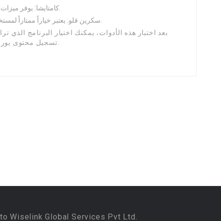
كامتايشا: يوفر ميزات متقدمة في تعديل الفيديو، لكنه قد يكون ذو تكلفة.
سكرين فلو: يعتبر خياراً ممتازاً لمستخدمي أجهزة الماك لتسجيل الشاشة ومحتوى البث.
بعد اختبار هذه الأدوات، يمكنك اختيار البرنامج الذي تر
تسجيل محتوى يورونيوز ببساطة ومشاهدته في الوقت الذي يناسبك.
to Wiselink Global Services Pvt Ltd.