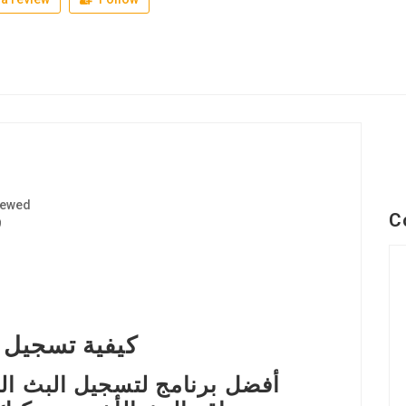
iewed
C
9
كيفية تسجيل ا