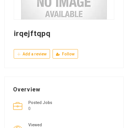
irqejftqpq
Add a review
Follow
Overview
Posted Jobs
0
Viewed