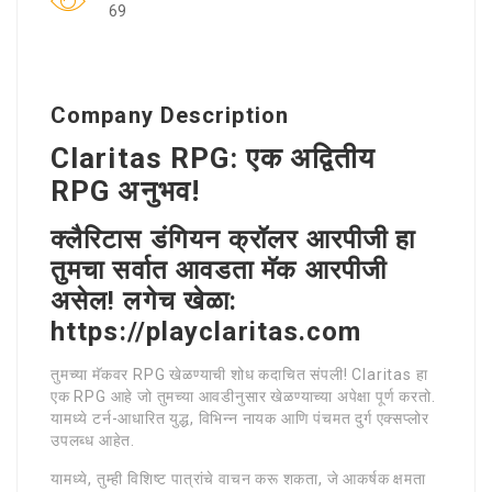
69
Company Description
Claritas RPG: एक अद्वितीय
RPG अनुभव!
क्लैरिटास डंगियन क्रॉलर आरपीजी हा
तुमचा सर्वात आवडता मॅक आरपीजी
असेल! लगेच खेळा:
https://playclaritas.com
तुमच्या मॅकवर RPG खेळण्याची शोध कदाचित संपली! Claritas हा
एक RPG आहे जो तुमच्या आवडीनुसार खेळण्याच्या अपेक्षा पूर्ण करतो.
यामध्ये टर्न-आधारित युद्ध, विभिन्न नायक आणि पंचमत दुर्ग एक्सप्लोर
उपलब्ध आहेत.
यामध्ये, तुम्ही विशिष्ट पात्रांचे वाचन करू शकता, जे आकर्षक क्षमता