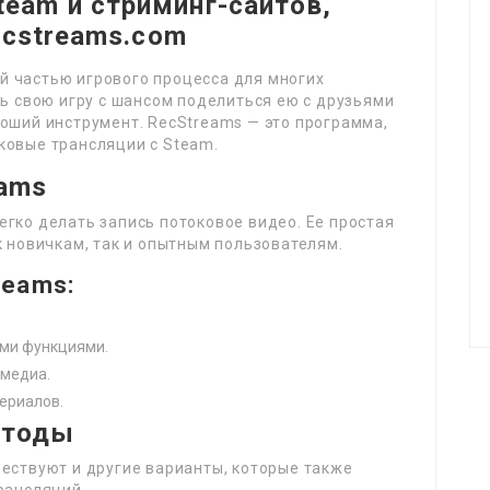
team и стриминг-сайтов,
recstreams.com
 частью игрового процесса для многих
ть свою игру с шансом поделиться ею с друзьями
оший инструмент. RecStreams — это программа,
ковые трансляции с Steam.
eams
гко делать запись потоковое видео. Ее простая
к новичкам, так и опытным пользователям.
reams:
ыми функциями.
медиа.
ериалов.
етоды
ествуют и другие варианты, которые также