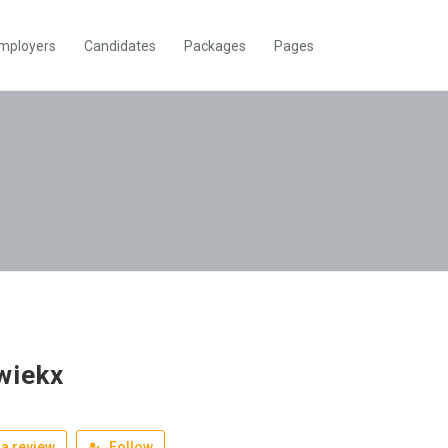
mployers
Candidates
Packages
Pages
vwiekx
a review
Follow