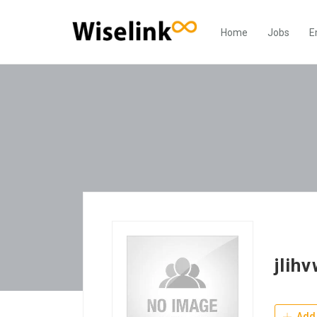
Home
Jobs
E
jlih
Add 