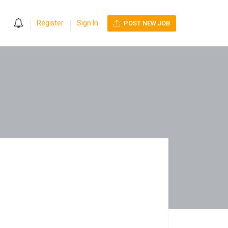
0
Register
Sign In
POST NEW JOB