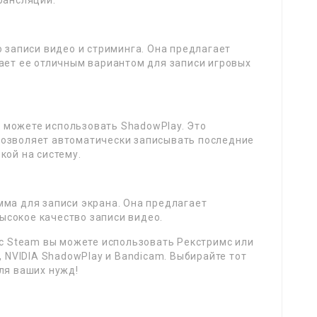
рансляций.
о записи видео и стриминга. Она предлагает
ает ее отличным вариантом для записи игровых
вы можете использовать ShadowPlay. Это
позволяет автоматически записывать последние
кой на систему.
мма для записи экрана. Она предлагает
сокое качество записи видео.
 с Steam вы можете использовать Рекстримс или
, NVIDIA ShadowPlay и Bandicam. Выбирайте тот
ля ваших нужд!