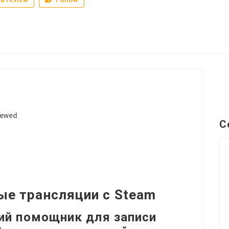
iewed
C
1
ые трансляции с Steam
ий помощник для записи