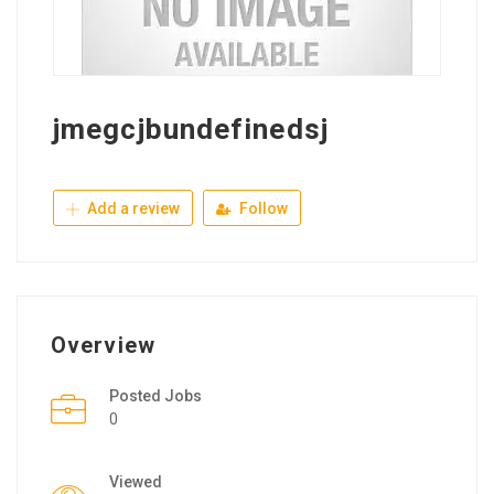
jmegcjbundefinedsj
Add a review
Follow
Overview
Posted Jobs
0
Viewed