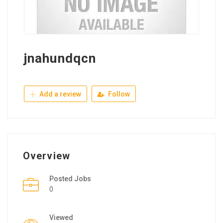
jnahundqcn
Add a review
Follow
Overview
Posted Jobs
0
Viewed