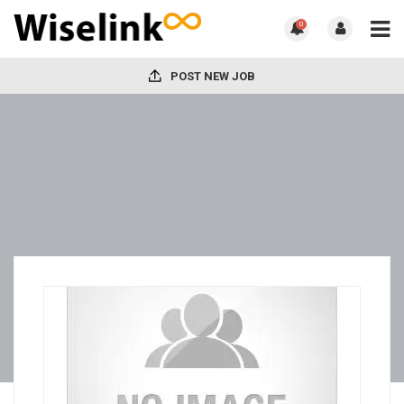
0
POST NEW JOB