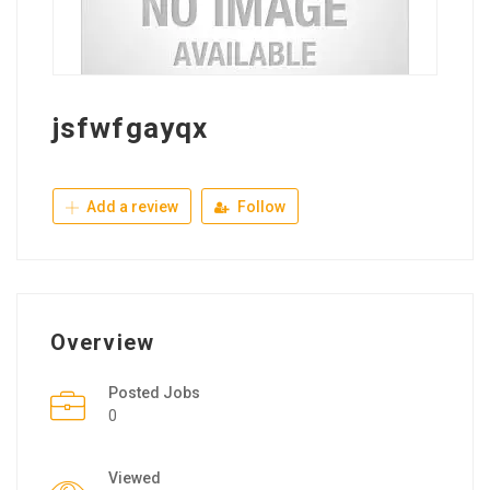
jsfwfgayqx
Add a review
Follow
Overview
Posted Jobs
0
Viewed