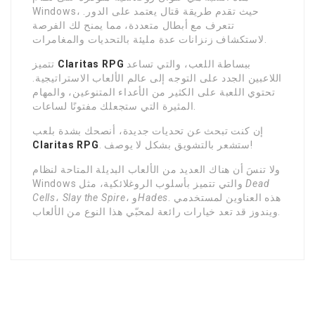
Windows، حيث تقدم طريقة قتال يعتمد على الدور.
تتعرف مع أبطال متعددة، مما يمنح لك الفرصة
لاستكشاف زنزانات عدة مليئة بالتحديات والمغامرات.
ببساطة اللعب، والتي تساعد
Claritas RPG
تتميز
اللاعبين الجدد على التوجه إلى عالم الألعاب الاستراتيجية.
تحتوي اللعبة على الكثير من الأعداء المتنوعين، والمهام
المثيرة التي ستجعلك مفتونًا لساعات.
إن كنت تبحث عن تحديات جديدة، أنصحك بشدة بلعب
. ستشعر بالتشويق بشكل لا يوصف!
Claritas RPG
ولا تنسَ أن هناك العديد من الألعاب البديلة المتاحة لنظام
Dead
Windows والتي تتميز بأسلوب الروغلائكية، مثل
. هذه العناوين لمستخدمي
Hades
، و
Slay the Spire
،
Cells
ويندوز قد تعد خيارات رائعة لمحبّي هذا النوع من الألعاب.