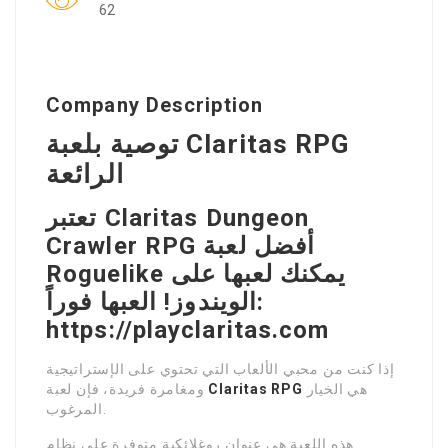
62
Company Description
توصية بلعبة Claritas RPG
الرائعة
تعتبر Claritas Dungeon
Crawler RPG أفضل لعبة
Roguelike يمكنك لعبها على
الويندوز! العبها فوراً:
https://playclaritas.com
إذا كنت من محبي الألعاب التي تحتوي على الإستراتيجية
هي الخيار
Claritas RPG
ومغامرة فريدة، فإن لعبة
المرغوب.
هذه اللعبة هي عنوان روغلائكية متوفرة على نظام