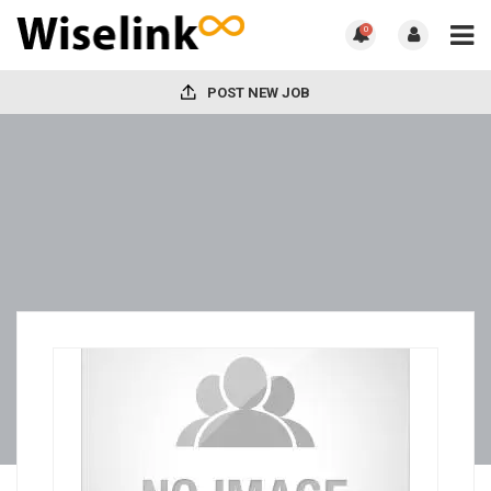
0
POST NEW JOB