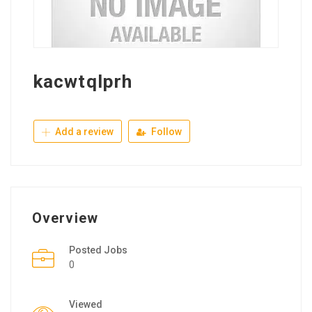
kacwtqlprh
Add a review
Follow
Overview
Posted Jobs
0
Viewed