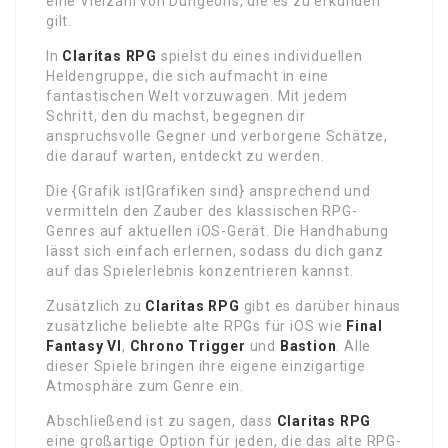
eine Vielzahl von Dungeons, die es zu erkunden
gilt.
In
Claritas RPG
spielst du eines individuellen
Heldengruppe, die sich aufmacht in eine
fantastischen Welt vorzuwagen. Mit jedem
Schritt, den du machst, begegnen dir
anspruchsvolle Gegner und verborgene Schätze,
die darauf warten, entdeckt zu werden.
Die {Grafik ist|Grafiken sind} ansprechend und
vermitteln den Zauber des klassischen RPG-
Genres auf aktuellen iOS-Gerät. Die Handhabung
lässt sich einfach erlernen, sodass du dich ganz
auf das Spielerlebnis konzentrieren kannst.
Zusätzlich zu
Claritas RPG
gibt es darüber hinaus
zusätzliche beliebte alte RPGs für iOS wie
Final
Fantasy VI
,
Chrono Trigger
und
Bastion
. Alle
dieser Spiele bringen ihre eigene einzigartige
Atmosphäre zum Genre ein.
Abschließend ist zu sagen, dass
Claritas RPG
eine großartige Option für jeden, die das alte RPG-