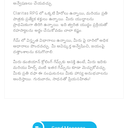
అన్వేషణలు చేయవచ్చు.
Claritas RPG లో ఒక్కటి హీరో‌లు ఉన్నాయి, మరియు ప్రతి
పాత్రకు ప్రత్యేక శక్తులు ఉన్నాయి. మీరు యుద్దాలను
ప్రాథమికంగా తిరిగి ఉన్నాయి. ఇది త్వరిత యుద్ధం ప్రక్రియతో
రహస్యాలను అర్థం చేసుకోవడం చాలా కష్టం.
గేమ్ లో విస్తృత విభాగాలు ఉన్నాయి, మీరు పై దారిలో అధిక
ఆధారాలు పొందవచ్చు. మీ ఆవిష్కర్త అన్వేషించి, జయంపై
దత్తాంశాలను కనుగొనాలి.
మీరు డంజియాన్ క్రోలింగ్ గేమ్స్‌కు ఆసక్తి ఉంటే, మీరు ఇదికు
మరియు హీల్స్‌ వంటి ఇతర గేమ్స్‌ను కూడా మెచ్చుకోవచ్చు.
మీకు ప్రతి దఫా ఈ సంఘటనలు మీకు హాస్య అనుభవాలను
అందిస్తాయి. గురువారం, సాధనతో ప్రియసహితం!