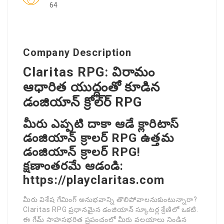
64
Company Description
Claritas RPG: విరామం
ఆధారిత యుద్ధంతో కూడిన
డంజియాన్ క్రోల్‌ర్ RPG
మీరు ఎప్పటి దాకా ఆడే క్లారిటాస్
డంజియాన్ క్రాలర్ RPG ఉత్తమ
డంజియాన్ క్రాలర్ RPG!
క్షణాంతరమే ఆడండి:
https://playclaritas.com
మీరు విశేష గేమింగ్ అనుభవాన్ని తొలిపోవాలనుకుంటున్నారా?
Claritas RPG ప్రధానమైన డంజియాన్ స్కూటర్ల శ్రేణిలో ఒకటి.
ఈ గేమ్ సాహసభరిత ప్రపంచంలో మీరు వలయాలు నిండిన