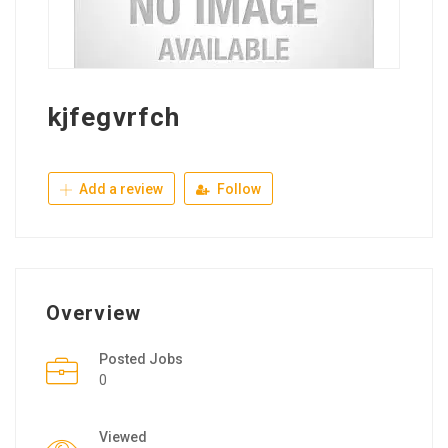
kjfegvrfch
Add a review
Follow
Overview
Posted Jobs
0
Viewed