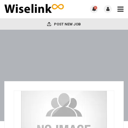
0
POST NEW JOB