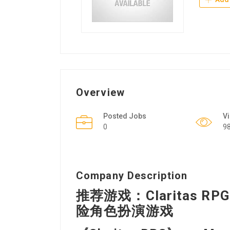
Overview
Posted Jobs
V
0
9
Company Description
推荐游戏：Claritas R
险角色扮演游戏