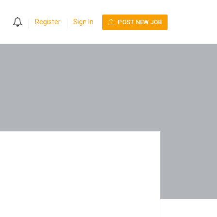
0
Register
Sign In
POST NEW JOB