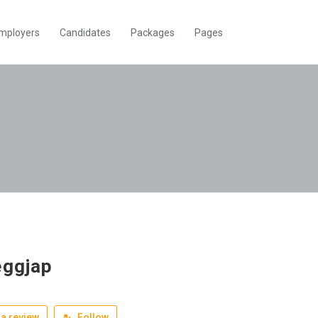
mployers
Candidates
Packages
Pages
eggjap
a review
Follow