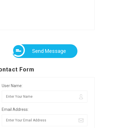
Send Message
ontact Form
User Name:
Email Address: