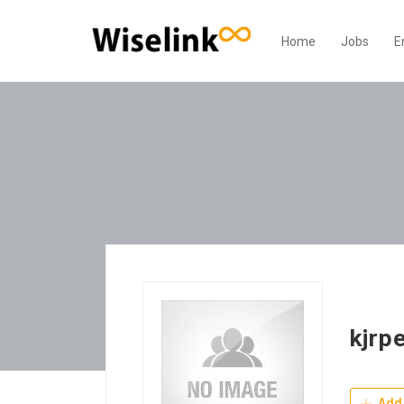
Home
Jobs
E
kjrp
Add 