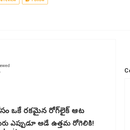
iewed
C
6
సం ఒకే రకమైన రోగ్‌లైక్ ఆట
 మీరు ఎప్పుడూ ఆడే ఉత్తమ రోగెలికి!