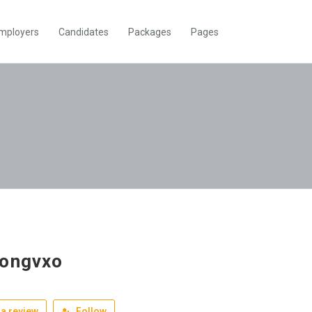
mployers
Candidates
Packages
Pages
ongvxo
a review
Follow