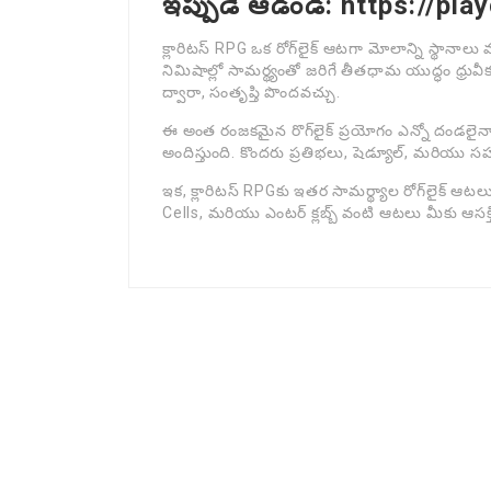
ఇప్పుడే ఆడండి: https://pla
క్లారిటస్ RPG ఒక రోగ్‌లైక్ ఆటగా మోలాన్ని స్థానా
నిమిషాల్లో సామర్థ్యంతో జరిగే తీతధామ యుద్ధం ధ్
ద్వారా, సంతృప్తి పొందవచ్చు.
ఈ అంత రంజకమైన రొగ్‌లైక్ ప్రయోగం ఎన్నో దండలైన
అందిస్తుంది. కొందరు ప్రతిభలు, షెడ్యూల్, మరియు 
ఇక, క్లారిటస్ RPGకు ఇతర సామర్థ్యాల రోగ్‌లైక్
Cells, మరియు ఎంటర్ క్లబ్బ్ వంటి ఆటలు మీకు ఆసక