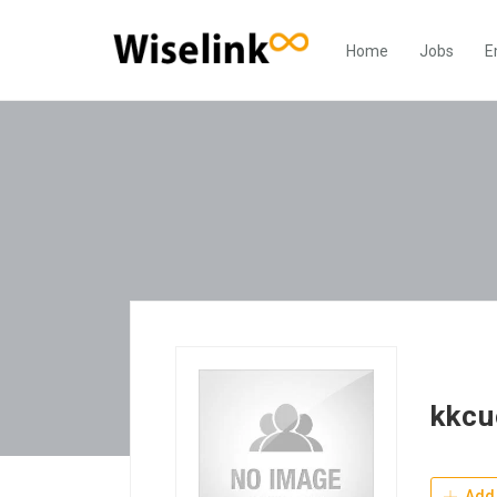
Home
Jobs
E
kkcu
Add 