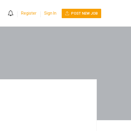
0
Register
Sign In
POST NEW JOB