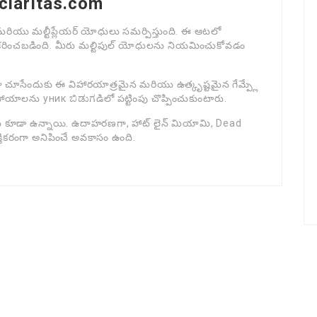
yclaritas.com
లు మరియు మల్టీప్లేయర్ యోధులు సమర్పిస్తుంది. ఈ ఆటలో
రువీకరించబడింది. మీరు మల్టిపుల్ యోధులను నియమించుకోవడం
ా చూసేందుకు ఈ విహారయాత్రమైన మరియు ఉత్కృష్టమైన గేమ్ప్లే
సహాయాలను уник ಬಿಡುಗడిలో పట్టింపు చొప్పించుకుంటారు.
 ఆటలు కూడా ఉన్నాయి. ఉదాహరణగా, హాట్ లైన్ మియామి, Dead
్తికరంగా అనిపించే అవకాసం ఉంది.